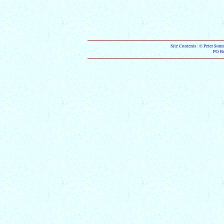
Site Contents: © Peter Som
PO B