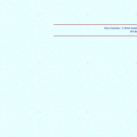
Site Contents: © Peter Som
PO B