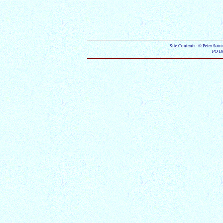
Site Contents: © Peter Som
PO B